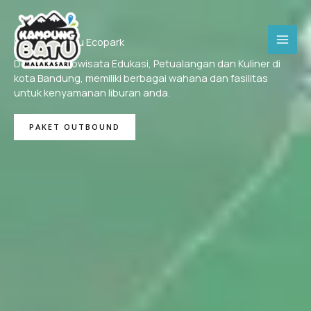
Skip
to
content
Kampung Batu Ecopark
Destinasi Ekowisata Edukasi, Petualangan dan Kuliner di
kota Bandung, memiliki berbagai wahana dan fasilitas
untuk kenyamanan liburan anda.
PAKET OUTBOUND